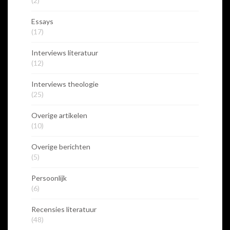
(2)
Essays
(17)
Interviews literatuur
(12)
Interviews theologie
(25)
Overige artikelen
(10)
Overige berichten
(5)
Persoonlijk
(6)
Recensies literatuur
(48)