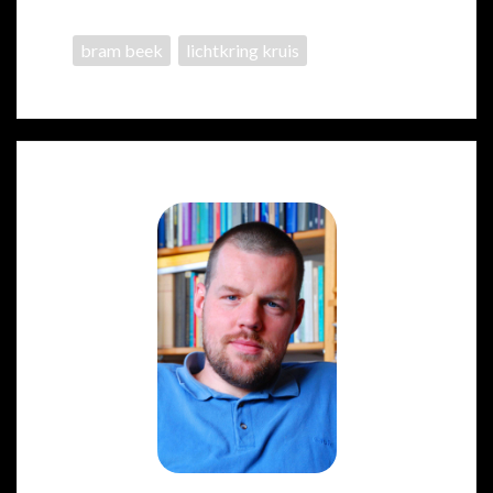
bram beek
lichtkring kruis