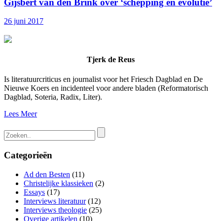
Gijsbert van den Brink over ‘schepping en evolutie’
26 juni 2017
Tjerk de Reus
Is literatuurcriticus en journalist voor het Friesch Dagblad en De
Nieuwe Koers en incidenteel voor andere bladen (Reformatorisch
Dagblad, Soteria, Radix, Liter).
Lees Meer
Categorieën
Ad den Besten
(11)
Christelijke klassieken
(2)
Essays
(17)
Interviews literatuur
(12)
Interviews theologie
(25)
Overige artikelen
(10)