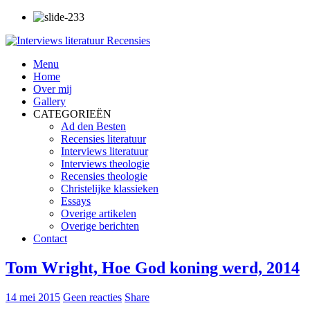
Menu
Home
Over mij
Gallery
CATEGORIEËN
Ad den Besten
Recensies literatuur
Interviews literatuur
Interviews theologie
Recensies theologie
Christelijke klassieken
Essays
Overige artikelen
Overige berichten
Contact
Tom Wright, Hoe God koning werd, 2014
14 mei 2015
Geen reacties
Share