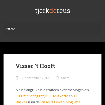
MENU
Visser ’t Hooft
26 september 2018
Share
Na belangrijke biografieën over theologen als
G.H. ter Schegget
,
K.H. Miskotte
en
J.J.
Buskes
is nu de
Visser ’t Hooft-biografie