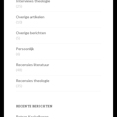
Interviews theologie
(25)
Overige artikelen
(10)
Overige berichten
(5)
Persoonlijk
(6)
Recensies literatuur
(48)
Recensies theologie
(35)
RECENTE BERICHTEN
Petran Kockelkoren