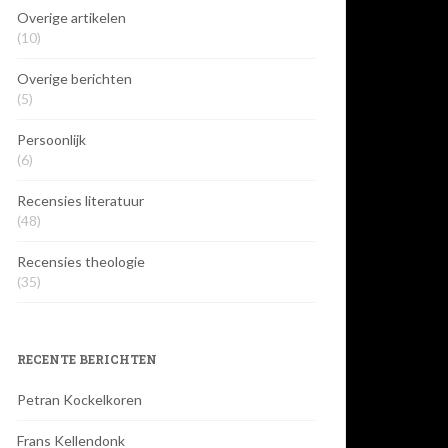
Overige artikelen
(10)
Overige berichten
(5)
Persoonlijk
(6)
Recensies literatuur
(48)
Recensies theologie
(35)
RECENTE BERICHTEN
Petran Kockelkoren
Frans Kellendonk