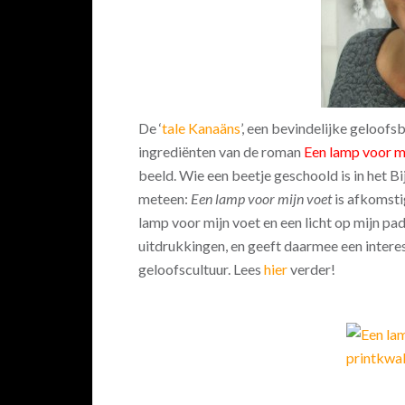
De ‘
tale Kanaäns
’, een bevindelijke geloofs
ingrediënten van de roman
Een lamp voor m
beeld. Wie een beetje geschoold is in het Bij
meteen:
Een lamp voor mijn voet
is afkomsti
lamp voor mijn voet en een licht op mijn pa
uitdrukkingen, en geeft daarmee een inter
geloofscultuur. Lees
hier
verder!